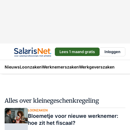
Lees 1 maand gratis
Inloggen
Nieuws
Loonzaken
Werknemerszaken
Werkgeverszaken
Alles over kleinegeschenkregeling
LOONZAKEN
Bloemetje voor nieuwe werknemer:
hoe zit het fiscaal?