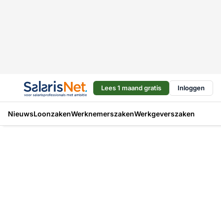
Lees 1 maand gratis
Inloggen
Nieuws
Loonzaken
Werknemerszaken
Werkgeverszaken