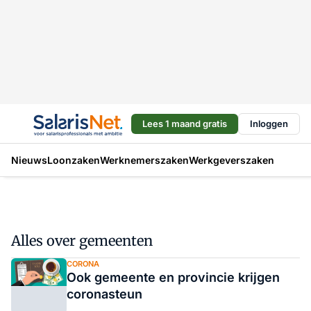
Lees 1 maand gratis
Inloggen
Nieuws
Loonzaken
Werknemerszaken
Werkgeverszaken
Alles over gemeenten
CORONA
Ook gemeente en provincie krijgen
coronasteun