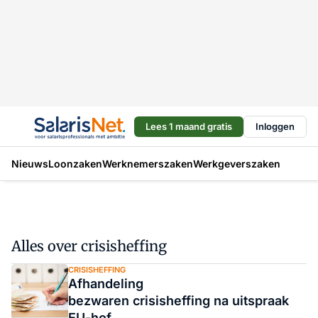
Lees 1 maand gratis
Inloggen
Nieuws
Loonzaken
Werknemerszaken
Werkgeverszaken
Alles over crisisheffing
CRISISHEFFING
Afhandeling
bezwaren crisisheffing na uitspraak
EU-hof