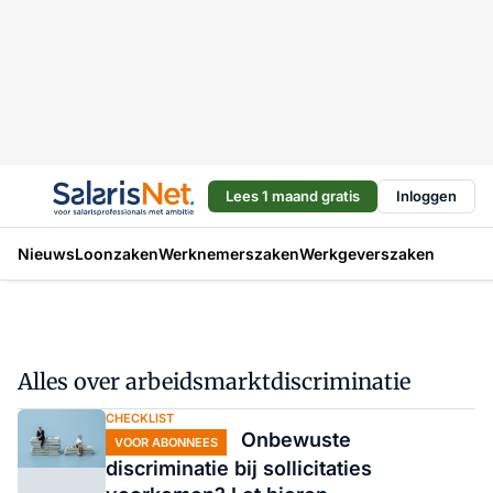
Lees 1 maand gratis
Inloggen
Nieuws
Loonzaken
Werknemerszaken
Werkgeverszaken
Alles over arbeidsmarktdiscriminatie
CHECKLIST
Onbewuste
VOOR ABONNEES
discriminatie bij sollicitaties