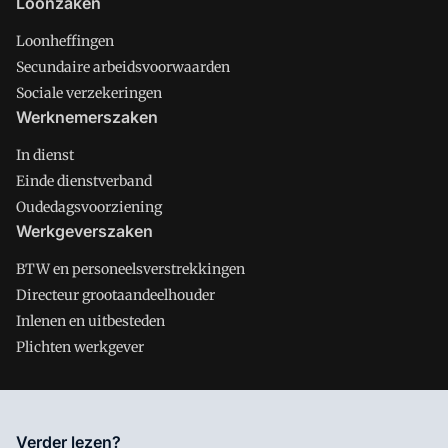
Loonzaken
Loonheffingen
Secundaire arbeidsvoorwaarden
Sociale verzekeringen
Werknemerszaken
In dienst
Einde dienstverband
Oudedagsvoorziening
Werkgeverszaken
BTW en personeelsverstrekkingen
Directeur grootaandeelhouder
Inlenen en uitbesteden
Plichten werkgever
Salarisnet is onderdeel van VMN media. Lees in
ons manifest
Verder lezen?