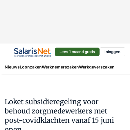
Lees 1 maand gratis
Inloggen
Nieuws
Loonzaken
Werknemerszaken
Werkgeverszaken
Loket subsidieregeling voor
behoud zorgmedewerkers met
post-covidklachten vanaf 15 juni
open