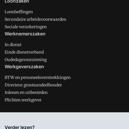
Loonzaken
Loonheffingen
Secundaire arbeidsvoorwaarden
Sociale verzekeringen
Werknemerszaken
In dienst
Einde dienstverband
Oudedagsvoorziening
Werkgeverszaken
BTW en personeelsverstrekkingen
Directeur grootaandeelhouder
Inlenen en uitbesteden
Plichten werkgever
Salarisnet is onderdeel van VMN media. Lees in
ons manifest
Verder lezen?