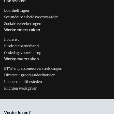
Loonzaken
Loonheffingen
Secundaire arbeidsvoorwaarden
Sociale verzekeringen
Werknemerszaken
In dienst
Einde dienstverband
Oudedagsvoorziening
Werkgeverszaken
BTW en personeelsverstrekkingen
Directeur grootaandeelhouder
Inlenen en uitbesteden
Plichten werkgever
Salarisnet is onderdeel van VMN media. Lees in
ons manifest
Verder lezen?