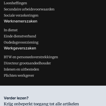
Loonheffingen
Secundaire arbeidsvoorwaarden
Sociale verzekeringen
Werknemerszaken
In dienst
Einde dienstverband
Oudedagsvoorziening
Werkgeverszaken
BTW en personeelsverstrekkingen
Directeur grootaandeelhouder
Inlenen en uitbesteden
Plichten werkgever
Salarisnet is onderdeel van VMN media. Lees in
ons manifest
Verder lezen?
waar VMN media voor staat. Op gebruik van deze site zijn de
Krijg onbeperkt toegang tot alle artikelen