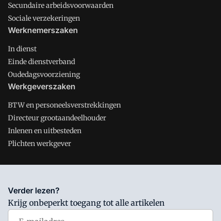
Secundaire arbeidsvoorwaarden
Sociale verzekeringen
Werknemerszaken
In dienst
Einde dienstverband
Oudedagsvoorziening
Werkgeverszaken
BTW en personeelsverstrekkingen
Directeur grootaandeelhouder
Inlenen en uitbesteden
Plichten werkgever
Salarisnet is onderdeel van VMN media. Lees in
ons manifest
Verder lezen?
waar VMN media voor staat. Op gebruik van deze site zijn de
Krijg onbeperkt toegang tot alle artikelen
volgende regelingen van toepassing:
Algemene Voorwaarden