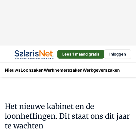
Lees 1 maand gratis
Inloggen
Nieuws
Loonzaken
Werknemerszaken
Werkgeverszaken
Het nieuwe kabinet en de
loonheffingen. Dit staat ons dit jaar
te wachten