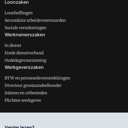
Loonzaken
Loonheffingen
Secundaire arbeidsvoorwaarden
Sociale verzekeringen
Werknemerszaken
In dienst
Einde dienstverband
Oudedagsvoorziening
Werkgeverszaken
BTW en personeelsverstrekkingen
Directeur grootaandeelhouder
Inlenen en uitbesteden
Plichten werkgever
Salarisnet is onderdeel van VMN media. Lees in
ons manifest
Verder lezen?