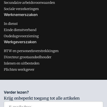
Secundaire arbeidsvoorwaarden
Sociale verzekeringen
Werknemerszaken
In dienst
Einde dienstverband
Oudedagsvoorziening
Werkgeverszaken
BTW en personeelsverstrekkingen
Directeur grootaandeelhouder
Inlenen en uitbesteden
Plichten werkgever
Salarisnet is onderdeel van VMN media. Lees in
ons manifest
Verder lezen?
waar VMN media voor staat. Op gebruik van deze site zijn de
Krijg onbeperkt toegang tot alle artikelen
volgende regelingen van toepassing:
Algemene Voorwaarden