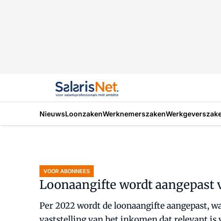
Nieuws
Loonzaken
Werknemerszaken
Werkgeverszak
VOOR ABONNEES
Loonaangifte wordt aangepast
Per 2022 wordt de loonaangifte aangepast, w
vaststelling van het inkomen dat relevant is 