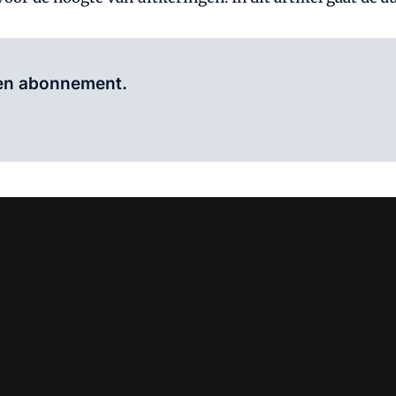
Al abonnee?
Log hier in.
 een abonnement.