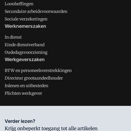
Loonheffingen
Secundaire arbeidsvoorwaarden
Sociale verzekeringen
Werknemerszaken
In dienst
Einde dienstverband
Oudedagsvoorziening
Werkgeverszaken
BTW en personeelsverstrekkingen
Directeur grootaandeelhouder
Inlenen en uitbesteden
Plichten werkgever
Salarisnet is onderdeel van VMN media. Lees in
ons manifest
Verder lezen?
waar VMN media voor staat. Op gebruik van deze site zijn de
Krijg onbeperkt toegang tot alle artikelen