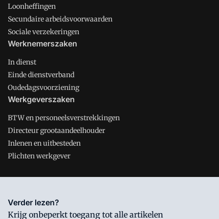
Loonheffingen
Secundaire arbeidsvoorwaarden
Sociale verzekeringen
Werknemerszaken
In dienst
Einde dienstverband
Oudedagsvoorziening
Werkgeverszaken
BTW en personeelsverstrekkingen
Directeur grootaandeelhouder
Inlenen en uitbesteden
Plichten werkgever
Salarisnet is onderdeel van VMN media. Lees in
ons manifest
Verder lezen?
waar VMN media voor staat. Op gebruik van deze site zijn de
Krijg onbeperkt toegang tot alle artikelen