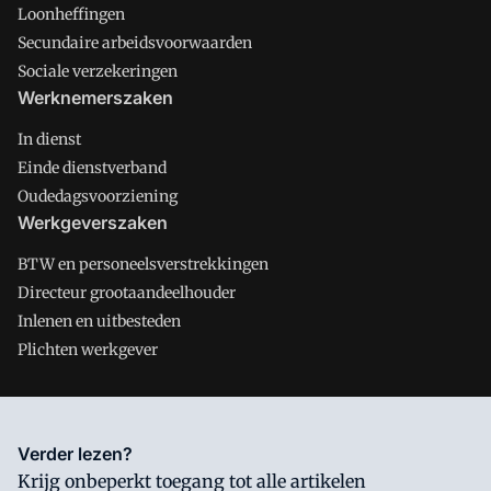
Loonheffingen
Secundaire arbeidsvoorwaarden
Sociale verzekeringen
Werknemerszaken
In dienst
Einde dienstverband
Oudedagsvoorziening
Werkgeverszaken
BTW en personeelsverstrekkingen
Directeur grootaandeelhouder
Inlenen en uitbesteden
Plichten werkgever
Salarisnet is onderdeel van VMN media. Lees in
ons manifest
Verder lezen?
waar VMN media voor staat. Op gebruik van deze site zijn de
Krijg onbeperkt toegang tot alle artikelen