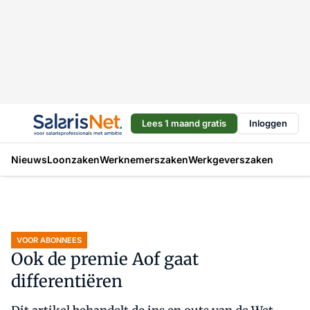
Lees 1 maand gratis
Inloggen
Nieuws
Loonzaken
Werknemerszaken
Werkgeverszaken
VOOR ABONNEES
Ook de premie Aof gaat
differentiëren