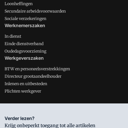
Loonheffingen
Secundaire arbeidsvoorwaarden
Sociale verzekeringen
Werknemerszaken
In dienst
Einde dienstverband
Oudedagsvoorziening
Werkgeverszaken
BTW en personeelsverstrekkingen
Directeur grootaandeelhouder
Inlenen en uitbesteden
Plichten werkgever
Salarisnet is onderdeel van VMN media. Lees in
ons manifest
Verder lezen?
waar VMN media voor staat. Op gebruik van deze site zijn de
Krijg onbeperkt toegang tot alle artikelen