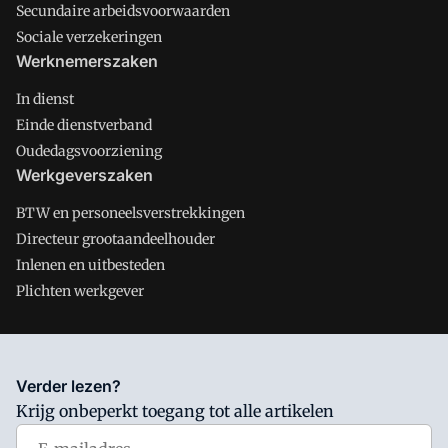
Secundaire arbeidsvoorwaarden
Sociale verzekeringen
Werknemerszaken
In dienst
Einde dienstverband
Oudedagsvoorziening
Werkgeverszaken
BTW en personeelsverstrekkingen
Directeur grootaandeelhouder
Inlenen en uitbesteden
Plichten werkgever
Salarisnet is onderdeel van VMN media. Lees in
ons manifest
Verder lezen?
waar VMN media voor staat. Op gebruik van deze site zijn de
Krijg onbeperkt toegang tot alle artikelen
volgende regelingen van toepassing:
Algemene Voorwaarden