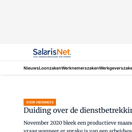
Nieuws
Loonzaken
Werknemerszaken
Werkgeverszak
VOOR ABONNEES
Duiding over de dienstbetrekki
November 2020 bleek een productieve maand 
vraag wanneer er sprake is van een arbeidso