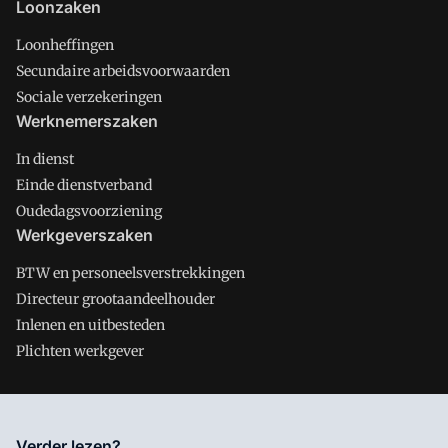
Loonzaken
Loonheffingen
Secundaire arbeidsvoorwaarden
Sociale verzekeringen
Werknemerszaken
In dienst
Einde dienstverband
Oudedagsvoorziening
Werkgeverszaken
BTW en personeelsverstrekkingen
Directeur grootaandeelhouder
Inlenen en uitbesteden
Plichten werkgever
Salarisnet is onderdeel van VMN media. Lees in
ons manifest
Verder lezen?