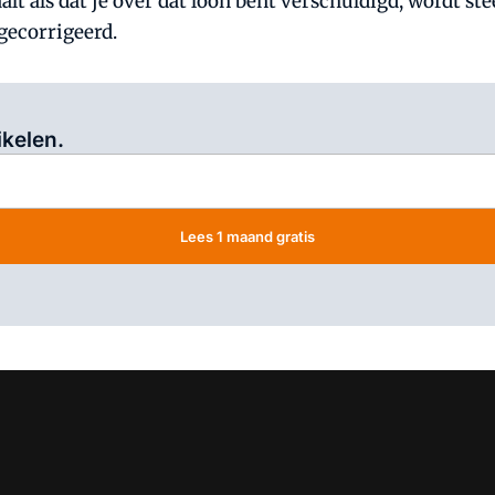
lt als dat je over dat loon bent verschuldigd, wordt st
gecorrigeerd.
Log in
om dit artikel te lezen.
ikelen.
Lees 1 maand gratis