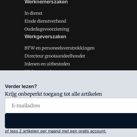
Werknemerszaken
In dienst
Einde dienstverband
Oudedagsvoorziening
Werkgeverszaken
BTW en personeelsverstrekkingen
Directeur grootaandeelhouder
Inlenen en uitbesteden
Plichten werkgever
Verder lezen?
Krijg onbeperkt toegang tot alle artikelen
Salarisnet is onderdeel van VMN media. Lees in
ons man
Voorwaarden
en
Privacy en Cookie beleid
|
Privacy inst
of lees 2 artikelen per maand met een gratis account.