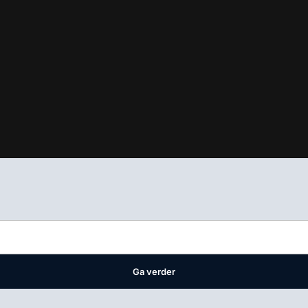
ifest
waar VMN media voor staat. Op gebruik van deze site zijn de 
ellingen
Ga verder