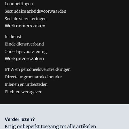
Loonheffingen
Secundaire arbeidsvoorwaarden
Sociale verzekeringen
Werknemerszaken
In dienst
Einde dienstverband
Oudedagsvoorziening
Werkgeverszaken
BTW en personeelsverstrekkingen
Directeur grootaandeelhouder
Inlenen en uitbesteden
Plichten werkgever
Salarisnet is onderdeel van VMN media. Lees in
ons manifest
Verder lezen?
waar VMN media voor staat. Op gebruik van deze site zijn de
Krijg onbeperkt toegang tot alle artikelen