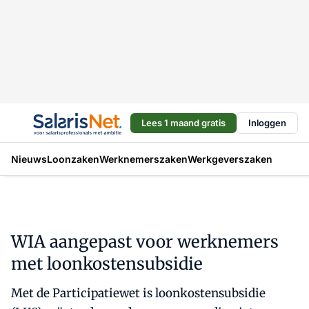
Lees 1 maand gratis
Inloggen
Nieuws
Loonzaken
Werknemerszaken
Werkgeverszaken
WIA aangepast voor werknemers
met loonkostensubsidie
Met de Participatiewet is loonkostensubsidie