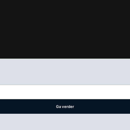
ifest
waar VMN media voor staat. Op gebruik van deze site zijn de 
ellingen
Ga verder