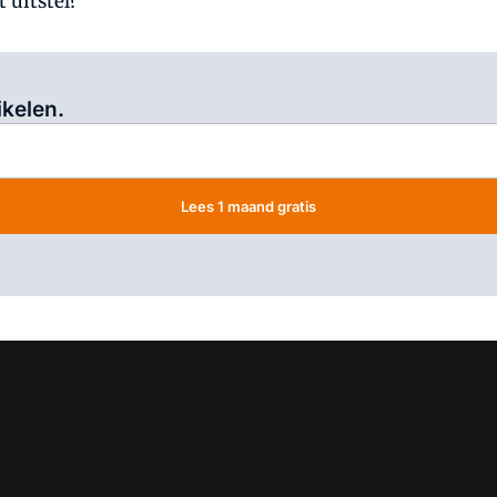
 uitstel?
Log in
om dit artikel te lezen.
ikelen.
Lees 1 maand gratis