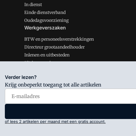
In dienst
Einde dienstverband
Oudedagsvoorziening
Werkgeverszaken
BTW en personeelsverstrekkingen
Directeur grootaandeelhouder
Inlenen en uitbesteden
Plichten werkgever
Verder lezen?
Krijg onbeperkt toegang tot alle artikelen
Salarisnet is onderdeel van VMN media. Lees in
ons man
Voorwaarden
en
Privacy en Cookie beleid
|
Privacy inst
of lees 2 artikelen per maand met een gratis account.