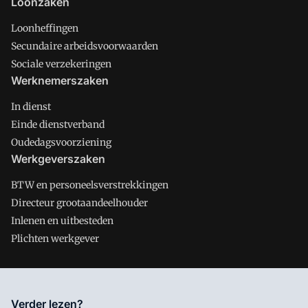
Loonzaken
Loonheffingen
Secundaire arbeidsvoorwaarden
Sociale verzekeringen
Werknemerszaken
In dienst
Einde dienstverband
Oudedagsvoorziening
Werkgeverszaken
BTW en personeelsverstrekkingen
Directeur grootaandeelhouder
Inlenen en uitbesteden
Plichten werkgever
Salarisnet is onderdeel van VMN media. Lees in
ons manifest
Verder lezen?