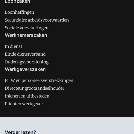
Loonzaken
Loonheffingen
Secundaire arbeidsvoorwaarden
Sociale verzekeringen
Werknemerszaken
In dienst
Einde dienstverband
Oudedagsvoorziening
Werkgeverszaken
BTW en personeelsverstrekkingen
Directeur grootaandeelhouder
Inlenen en uitbesteden
Plichten werkgever
Salarisnet is onderdeel van VMN media. Lees in
ons manifest
Verder lezen?