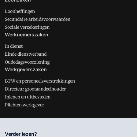
Loonheffingen
Secundaire arbeidsvoorwaarden
Sociale verzekeringen
Werknemerszaken
In dienst
Einde dienstverband
Oudedagsvoorziening
Werkgeverszaken
BTW en personeelsverstrekkingen
Directeur grootaandeelhouder
Inlenen en uitbesteden
Plichten werkgever
Salarisnet is onderdeel van VMN media. Lees in
ons manifest
Verder lezen?