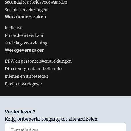
Secundaire arbeidsvoorwaarden
Sociale verzekeringen
Werknemerszaken
In dienst
Einde dienstverband
Oudedagsvoorziening
Werkgeverszaken
BTW en personeelsverstrekkingen
Directeur grootaandeelhouder
Inlenen en uitbesteden
Plichten werkgever
Salarisnet is onderdeel van VMN media. Lees in
ons manifest
Verder lezen?
waar VMN media voor staat. Op gebruik van deze site zijn de
Krijg onbeperkt toegang tot alle artikelen
volgende regelingen van toepassing:
Algemene Voorwaarden