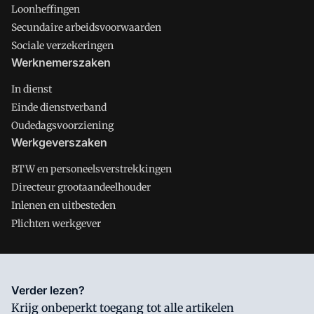
Loonheffingen
Secundaire arbeidsvoorwaarden
Sociale verzekeringen
Werknemerszaken
In dienst
Einde dienstverband
Oudedagsvoorziening
Werkgeverszaken
BTW en personeelsverstrekkingen
Directeur grootaandeelhouder
Inlenen en uitbesteden
Plichten werkgever
Salarisnet is onderdeel van VMN media. Lees in
ons manifest
Verder lezen?
waar VMN media voor staat. Op gebruik van deze site zijn de
Krijg onbeperkt toegang tot alle artikelen