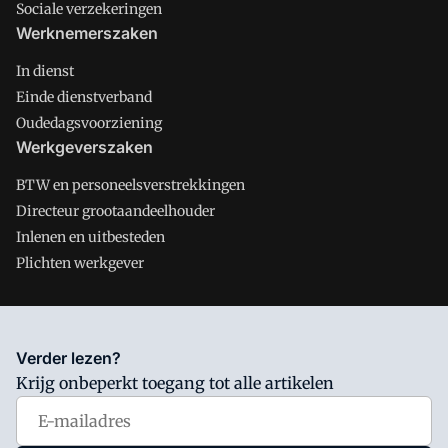
Sociale verzekeringen
Werknemerszaken
In dienst
Einde dienstverband
Oudedagsvoorziening
Werkgeverszaken
BTW en personeelsverstrekkingen
Directeur grootaandeelhouder
Inlenen en uitbesteden
Plichten werkgever
Salarisnet is onderdeel van VMN media. Lees in
ons manifest
Verder lezen?
waar VMN media voor staat. Op gebruik van deze site zijn de
Krijg onbeperkt toegang tot alle artikelen
volgende regelingen van toepassing:
Algemene Voorwaarden
en
Privacy en Cookie beleid
|
Privacy instellingen