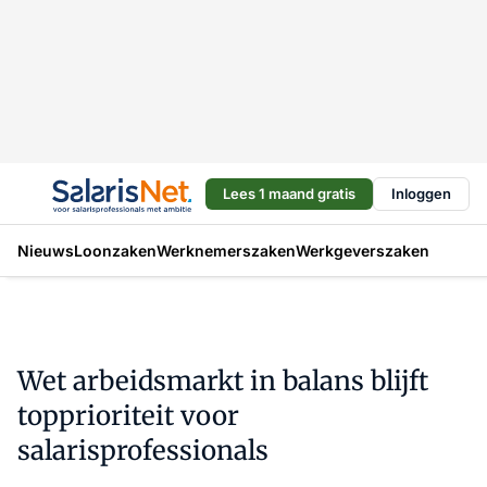
Lees 1 maand gratis
Inloggen
Nieuws
Loonzaken
Werknemerszaken
Werkgeverszaken
Wet arbeidsmarkt in balans blijft
topprioriteit voor
salarisprofessionals