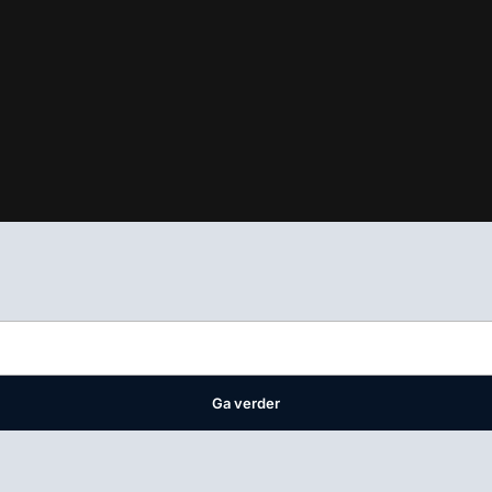
ifest
waar VMN media voor staat. Op gebruik van deze site zijn de 
ellingen
Ga verder