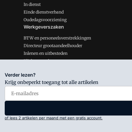
In dienst
Einde dienstverband
Oudedagsvoorziening
Werkgeverszaken
BTW en personeelsverstrekkingen
Directeur grootaandeelhouder
Inlenen en uitbesteden
Plichten werkgever
Verder lezen?
Krijg onbeperkt toegang tot alle artikelen
Salarisnet is onderdeel van VMN media. Lees in
ons man
Voorwaarden
en
Privacy en Cookie beleid
|
Privacy inst
of lees 2 artikelen per maand met een gratis account.