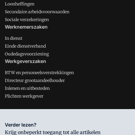
Loonheffingen
Secundaire arbeidsvoorwaarden
Sociale verzekeringen
Werknemerszaken
In dienst
Einde dienstverband
Oudedagsvoorziening
Werkgeverszaken
BTW en personeelsverstrekkingen
Directeur grootaandeelhouder
Inlenen en uitbesteden
Plichten werkgever
Salarisnet is onderdeel van VMN media. Lees in
ons manifest
Verder lezen?
waar VMN media voor staat. Op gebruik van deze site zijn de
Krijg onbeperkt toegang tot alle artikelen