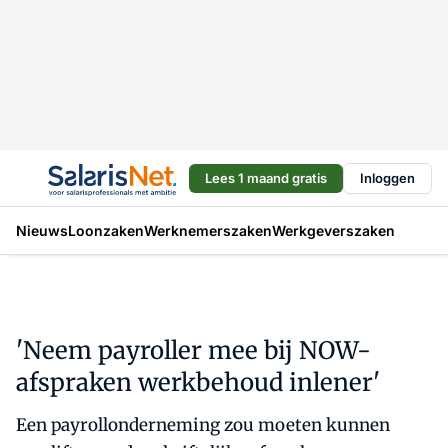
Lees 1 maand gratis
Inloggen
Nieuws
Loonzaken
Werknemerszaken
Werkgeverszaken
'Neem payroller mee bij NOW-
afspraken werkbehoud inlener'
Een payrollonderneming zou moeten kunnen