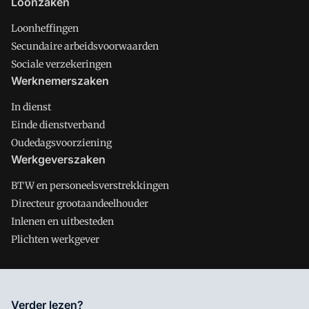
Loonzaken
Loonheffingen
Secundaire arbeidsvoorwaarden
Sociale verzekeringen
Werknemerszaken
In dienst
Einde dienstverband
Oudedagsvoorziening
Werkgeverszaken
BTW en personeelsverstrekkingen
Directeur grootaandeelhouder
Inlenen en uitbesteden
Plichten werkgever
Salarisnet is onderdeel van VMN media. Lees in
ons manifest
Verder lezen?