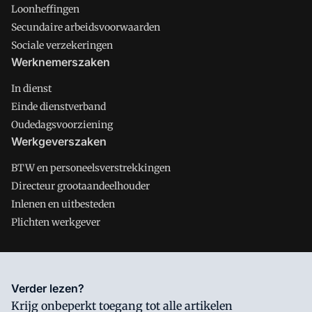
Loonheffingen
Secundaire arbeidsvoorwaarden
Sociale verzekeringen
Werknemerszaken
In dienst
Einde dienstverband
Oudedagsvoorziening
Werkgeverszaken
BTW en personeelsverstrekkingen
Directeur grootaandeelhouder
Inlenen en uitbesteden
Plichten werkgever
Salarisnet is onderdeel van VMN media. Lees in
ons manifest
Verder lezen?
waar VMN media voor staat. Op gebruik van deze site zijn de
Krijg onbeperkt toegang tot alle artikelen