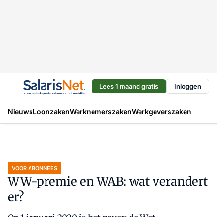
Lees 1 maand gratis
Inloggen
Nieuws
Loonzaken
Werknemerszaken
Werkgeverszaken
VOOR ABONNEES
WW-premie en WAB: wat verandert
er?