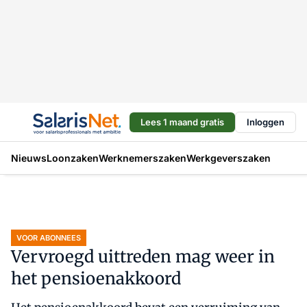
Lees 1 maand gratis
Inloggen
Nieuws
Loonzaken
Werknemerszaken
Werkgeverszaken
VOOR ABONNEES
Vervroegd uittreden mag weer in
het pensioenakkoord