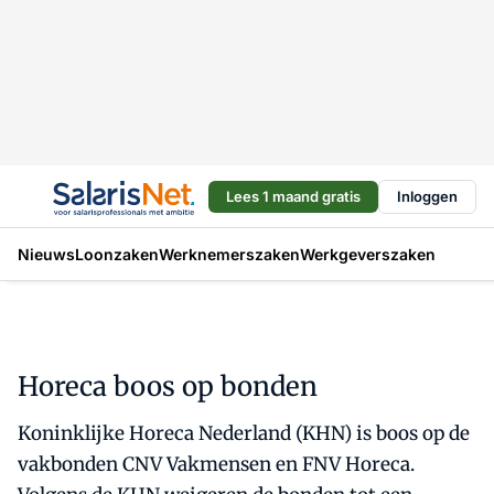
Lees 1 maand gratis
Inloggen
Nieuws
Loonzaken
Werknemerszaken
Werkgeverszaken
Horeca boos op bonden
Koninklijke Horeca Nederland (KHN) is boos op de
vakbonden CNV Vakmensen en FNV Horeca.