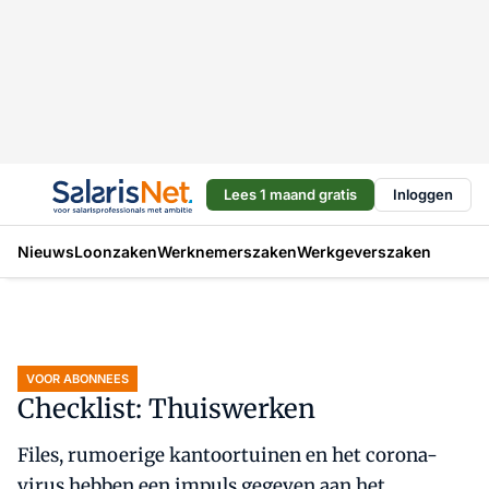
Lees 1 maand gratis
Inloggen
Nieuws
Loonzaken
Werknemerszaken
Werkgeverszaken
VOOR ABONNEES
Checklist: Thuiswerken
Files, rumoerige kantoortuinen en het corona-
virus hebben een impuls gegeven aan het