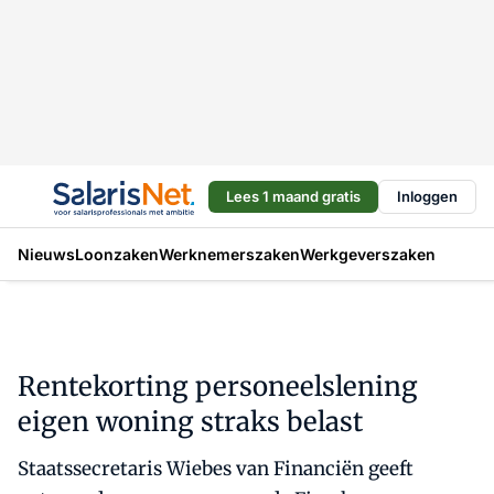
Lees 1 maand gratis
Inloggen
Nieuws
Loonzaken
Werknemerszaken
Werkgeverszaken
Rentekorting personeelslening
eigen woning straks belast
Staatssecretaris Wiebes van Financiën geeft