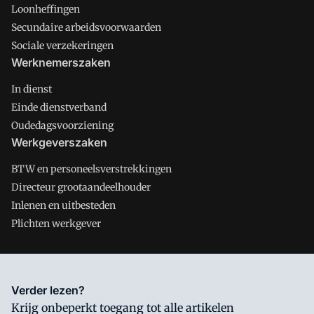
Loonheffingen
Secundaire arbeidsvoorwaarden
Sociale verzekeringen
Werknemerszaken
In dienst
Einde dienstverband
Oudedagsvoorziening
Werkgeverszaken
BTW en personeelsverstrekkingen
Directeur grootaandeelhouder
Inlenen en uitbesteden
Plichten werkgever
Salarisnet is onderdeel van VMN media. Lees in
ons manifest
Verder lezen?
waar VMN media voor staat. Op gebruik van deze site zijn de
Krijg onbeperkt toegang tot alle artikelen