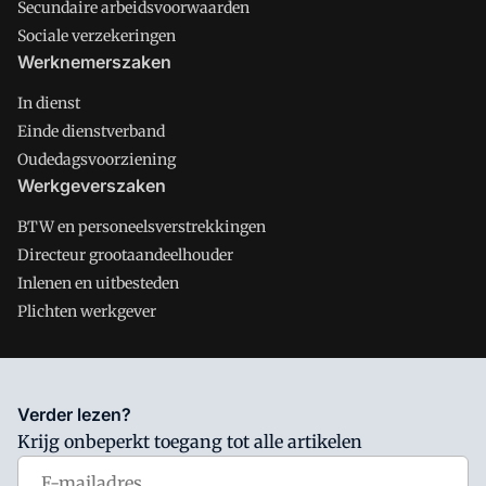
Secundaire arbeidsvoorwaarden
Sociale verzekeringen
Werknemerszaken
In dienst
Einde dienstverband
Oudedagsvoorziening
Werkgeverszaken
BTW en personeelsverstrekkingen
Directeur grootaandeelhouder
Inlenen en uitbesteden
Plichten werkgever
Salarisnet is onderdeel van VMN media. Lees in
ons manifest
Verder lezen?
waar VMN media voor staat. Op gebruik van deze site zijn de
Krijg onbeperkt toegang tot alle artikelen
volgende regelingen van toepassing:
Algemene Voorwaarden