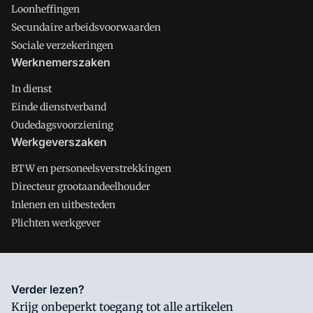
Loonheffingen
Secundaire arbeidsvoorwaarden
Sociale verzekeringen
Werknemerszaken
In dienst
Einde dienstverband
Oudedagsvoorziening
Werkgeverszaken
BTW en personeelsverstrekkingen
Directeur grootaandeelhouder
Inlenen en uitbesteden
Plichten werkgever
Salarisnet is onderdeel van VMN media. Lees in
ons manifest
Verder lezen?
waar VMN media voor staat. Op gebruik van deze site zijn de
Krijg onbeperkt toegang tot alle artikelen