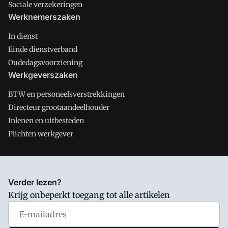
Sociale verzekeringen
Werknemerszaken
In dienst
Einde dienstverband
Oudedagsvoorziening
Werkgeverszaken
BTW en personeelsverstrekkingen
Directeur grootaandeelhouder
Inlenen en uitbesteden
Plichten werkgever
Salarisnet is onderdeel van VMN media. Lees in
ons manifest
Verder lezen?
waar VMN media voor staat. Op gebruik van deze site zijn de
Krijg onbeperkt toegang tot alle artikelen
volgende regelingen van toepassing:
Algemene Voorwaarden
en
Privacy en Cookie beleid
|
Privacy instellingen