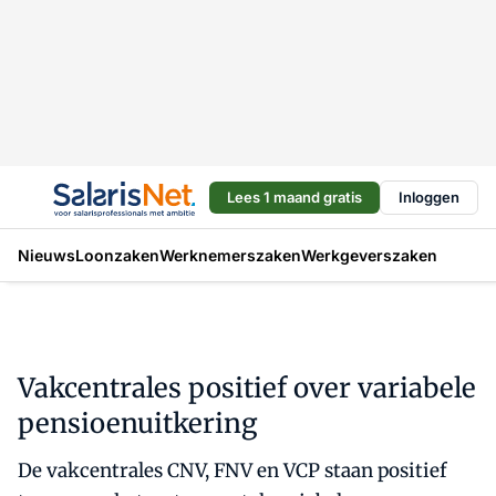
Lees 1 maand gratis
Inloggen
Nieuws
Loonzaken
Werknemerszaken
Werkgeverszaken
Vakcentrales positief over variabele
pensioenuitkering
De vakcentrales CNV, FNV en VCP staan positief