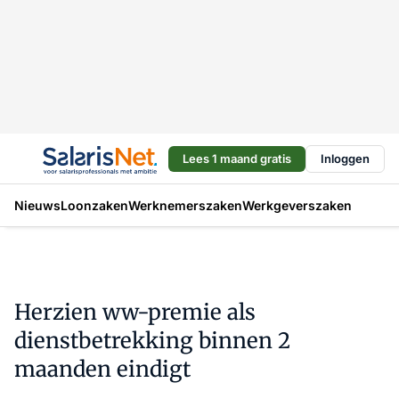
Lees 1 maand gratis
Inloggen
Nieuws
Loonzaken
Werknemerszaken
Werkgeverszaken
Herzien ww-premie als
dienstbetrekking binnen 2
maanden eindigt