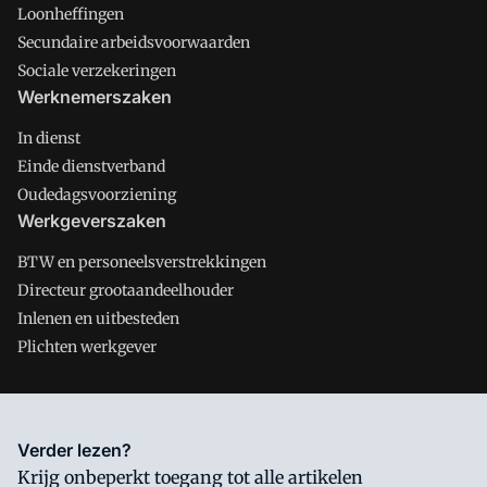
Loonheffingen
Secundaire arbeidsvoorwaarden
Sociale verzekeringen
Werknemerszaken
In dienst
Einde dienstverband
Oudedagsvoorziening
Werkgeverszaken
BTW en personeelsverstrekkingen
Directeur grootaandeelhouder
Inlenen en uitbesteden
Plichten werkgever
Salarisnet is onderdeel van VMN media. Lees in
ons manifest
Verder lezen?
waar VMN media voor staat. Op gebruik van deze site zijn de
Krijg onbeperkt toegang tot alle artikelen