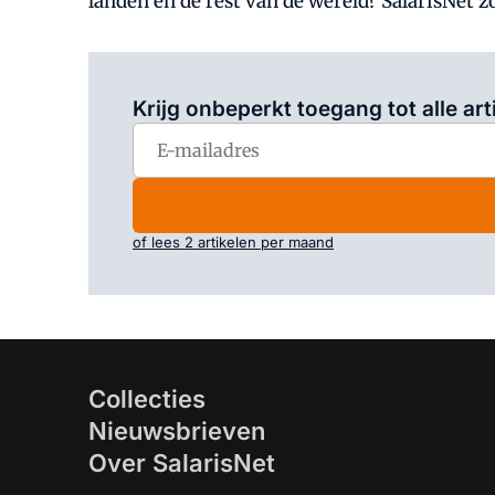
landen en de rest van de wereld? SalarisNet zo
Krijg onbeperkt toegang tot alle art
of lees 2 artikelen per maand
Collecties
Nieuwsbrieven
Over SalarisNet