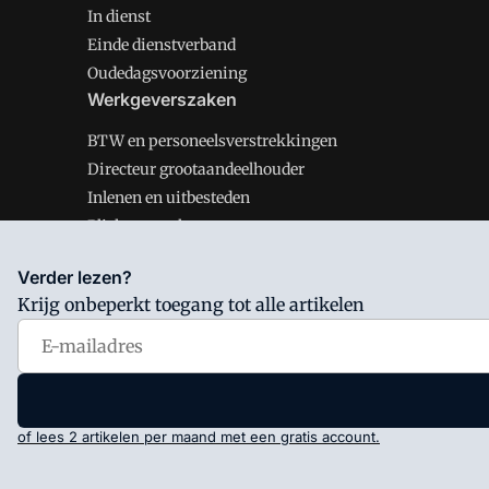
In dienst
Einde dienstverband
Oudedagsvoorziening
Werkgeverszaken
BTW en personeelsverstrekkingen
Directeur grootaandeelhouder
Inlenen en uitbesteden
Plichten werkgever
Verder lezen?
Krijg onbeperkt toegang tot alle artikelen
Salarisnet is onderdeel van VMN media. Lees in
ons man
Voorwaarden
en
Privacy en Cookie beleid
|
Privacy inst
of lees 2 artikelen per maand met een gratis account.