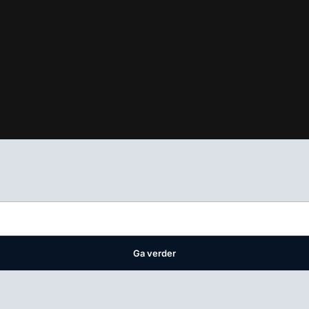
ifest
waar VMN media voor staat. Op gebruik van deze site zijn de 
ellingen
Ga verder