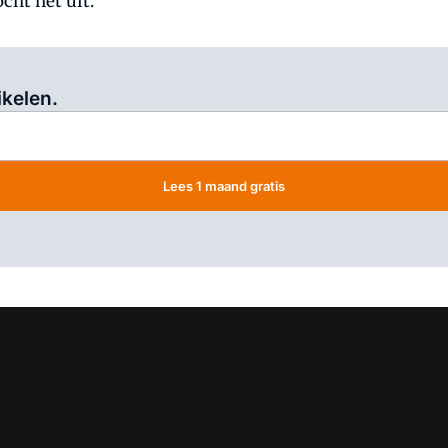
cht het uit.
Log in
om dit artikel te lezen.
ikelen.
Lees 1 maand gratis