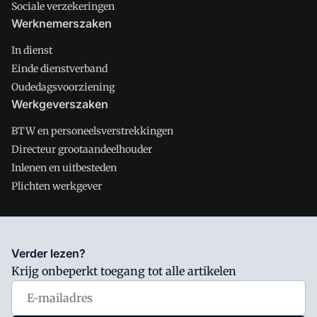
Sociale verzekeringen
Werknemerszaken
In dienst
Einde dienstverband
Oudedagsvoorziening
Werkgeverszaken
BTW en personeelsverstrekkingen
Directeur grootaandeelhouder
Inlenen en uitbesteden
Plichten werkgever
Salarisnet is onderdeel van VMN media. Lees in
ons manifest
Verder lezen?
waar VMN media voor staat. Op gebruik van deze site zijn de
Krijg onbeperkt toegang tot alle artikelen
volgende regelingen van toepassing:
Algemene Voorwaarden
en
Privacy en Cookie beleid
|
Privacy instellingen