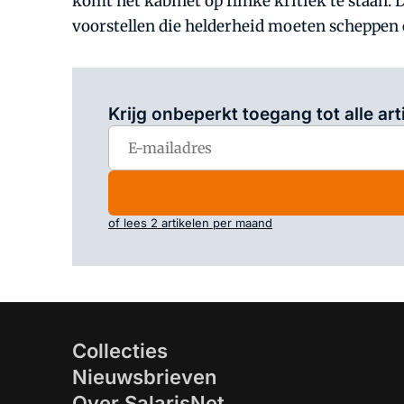
komt het kabinet op flinke kritiek te staan. 
voorstellen die helderheid moeten scheppen o
Krijg onbeperkt toegang tot alle art
of lees 2 artikelen per maand
Collecties
Nieuwsbrieven
Over SalarisNet