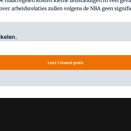
De maatregelen kosten kleine zelfstandigen in veel geva
ver arbeidsrelaties zullen volgens de NBA geen signifi
Log in
om dit artikel te lezen.
ikelen.
Lees 1 maand gratis