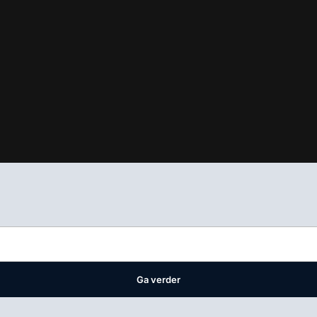
ifest
waar VMN media voor staat. Op gebruik van deze site zijn de 
ellingen
Ga verder