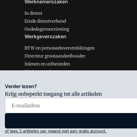
Werknemerszaken
In dienst
Einde dienstverband
Oudedagsvoorziening
Werkgeverszaken
BTW en personeelsverstrekkingen
Directeur grootaandeelhouder
Inlenen en uitbesteden
Plichten werkgever
Verder lezen?
Krijg onbeperkt toegang tot alle artikelen
Salarisnet is onderdeel van VMN media. Lees in
ons man
Voorwaarden
en
Privacy en Cookie beleid
|
Privacy inst
of lees 2 artikelen per maand met een gratis account.