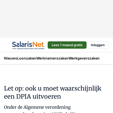
Lees 1 maand gratis
Inloggen
Nieuws
Loonzaken
Werknemerszaken
Werkgeverszaken
Let op: ook u moet waarschijnlijk
een DPIA uitvoeren
Onder de Algemene verordening